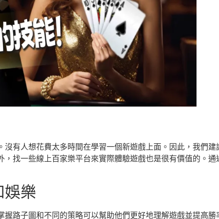
。沒有人想花費太多時間在學習一個新遊戲上面。因此，我們建
外，找一些線上百家樂平台來實際體驗遊戲也是很有價值的。通
和娛樂
掌握路子圖和不同的策略可以幫助他們更好地理解遊戲並提高勝