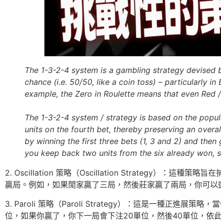
The 1-3-2-4 system is a gambling strategy devised 
chance (i.e. 50/50, like a coin toss) – particularly 
example, the Zero in Roulette means that even Red /
The 1-3-2-4 system / strategy is based on the popul
units on the fourth bet, thereby preserving an overall
by winning the first three bets (1, 3 and 2) and then
you keep back two units from the six already won, so 
2. Oscillation 策略（Oscillation Stra
贏局。例如，如果閒家贏了三局，然後莊家贏了兩局，你可以
3. Paroli 策略（Paroli Strategy）：這是一
位，如果你贏了，你下一局會下注20單位，然後40單位，依