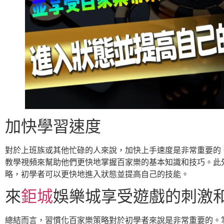
加快學習速度
對於上班族或其他忙碌的人來說，加快上手速度是非常重要的
教學視頻來幫助他們更快地掌握百家樂的基本知識和技巧。此
略，初學者可以更快地進入狀態並提高自己的技能。
來
鉅城
娛樂城享受遊戲的刺激
總結而言，習慣化百家樂策略對於初學者來說是非常重要的。