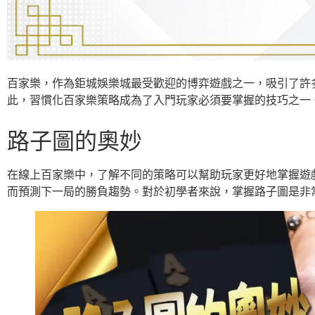
百家樂，作為鉅城娛樂城最受歡迎的博弈遊戲之一，吸引了許
此，習慣化百家樂策略成為了入門玩家必須要掌握的技巧之一
路子圖的奧妙
在線上百家樂中，了解不同的策略可以幫助玩家更好地掌握遊
而預測下一局的勝負趨勢。對於初學者來說，掌握路子圖是非