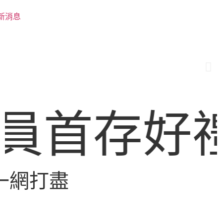
新消息
送 │ 首
一網打盡