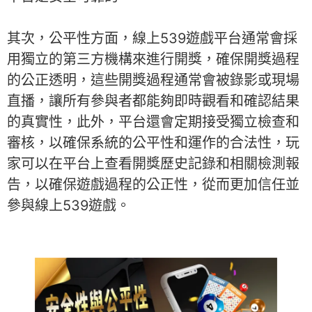
其次，公平性方面，線上539遊戲平台通常會採
用獨立的第三方機構來進行開獎，確保開獎過程
的公正透明，這些開獎過程通常會被錄影或現場
直播，讓所有參與者都能夠即時觀看和確認結果
的真實性，此外，平台還會定期接受獨立檢查和
審核，以確保系統的公平性和運作的合法性，玩
家可以在平台上查看開獎歷史記錄和相關檢測報
告，以確保遊戲過程的公正性，從而更加信任並
參與線上539遊戲。