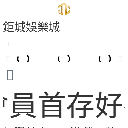
鉅城娛樂城
禮大放送 