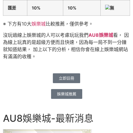
匯差
10%
10%
無
※ 下方有10大
娛樂城
比較推薦，僅供參考。
沒玩過線上娛樂城的人可以考慮玩玩我們
AU8娛樂城
看， 因
為線上玩真的是超級方便而且快速，因為每一局不到一分鐘
就知道結果， 加上以下的分析，相信你會在線上娛樂城網站
有滿滿的收穫。
立即註冊
娛樂城推薦
AU8娛樂城-最新消息