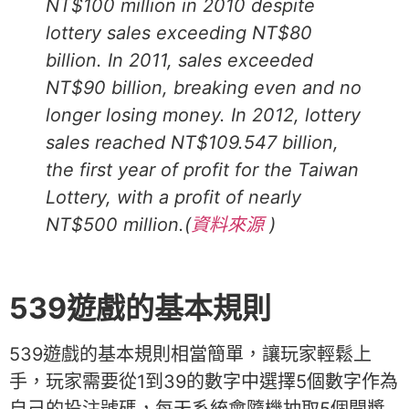
NT$100 million in 2010 despite
lottery sales exceeding NT$80
billion. In 2011, sales exceeded
NT$90 billion, breaking even and no
longer losing money. In 2012, lottery
sales reached NT$109.547 billion,
the first year of profit for the Taiwan
Lottery, with a profit of nearly
NT$500 million.(
資料來源
)
539遊戲的基本規則
539遊戲的基本規則相當簡單，讓玩家輕鬆上
手，玩家需要從1到39的數字中選擇5個數字作為
自己的投注號碼，每天系統會隨機抽取5個開獎