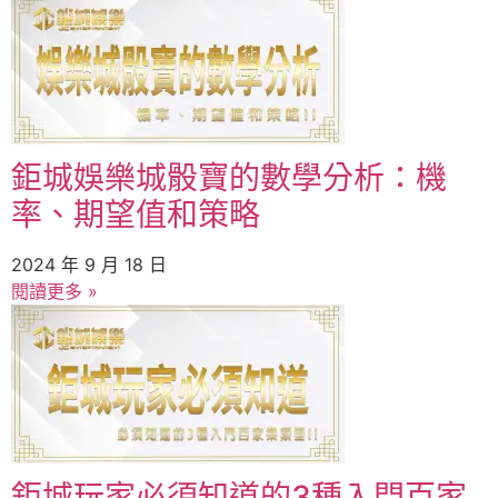
鉅城娛樂城骰寶的數學分析：機
率、期望值和策略
2024 年 9 月 18 日
閱讀更多 »
鉅城玩家必須知道的3種入門百家