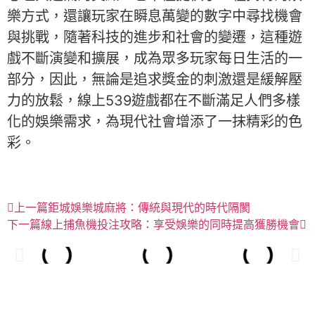
樂方式，還讓玩家在瞬息萬變的數字中尋找機會
與挑戰，隨著科技的進步和社會的變遷，這種遊
戲不斷演變和擴展，成為眾多玩家每日生活的一
部分，因此，無論是追求獎金的刺激還是緩解壓
力的放鬆，線上539遊戲都在不斷滿足人們多樣
化的娛樂需求，為現代社會增添了一抹精彩的色
彩。
上一篇
鉅城娛樂城麻將：傳統與現代的時代隔閡
下一篇
線上捕魚機投注攻略：享受娛樂的同時提高獲勝機會