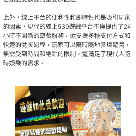
此外，線上平台的便利性和即時性也是吸引玩家
的因素，現代的線上539遊戲平台不僅提供了24
小時不間斷的遊戲服務，還支援多種支付方式和
快速的兌獎過程，玩家可以隨時隨地參與遊戲，
無需受到時間和地點的限制，這滿足了現代人隨
時娛樂的需求。