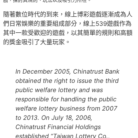
戲，探討其規則、玩法以及吸引力所在。
隨著數位時代的到來，線上博彩遊戲逐漸成為人
們日常娛樂的重要組成部分，線上539遊戲作為
其中一款受歡迎的遊戲，以其簡單的規則和高額
的獎金吸引了大量玩家。
In December 2005, Chinatrust Bank
obtained the right to issue the third
public welfare lottery and was
responsible for handling the public
welfare lottery business from 2007
to 2013. On July 18, 2006,
Chinatrust Financial Holdings
established “Taiwan Lottery Co.,