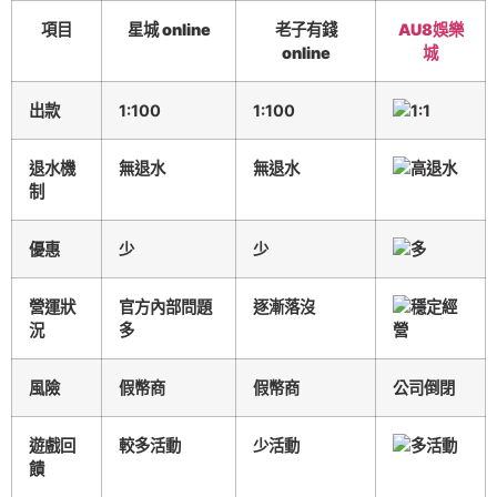
項目
星城 online
老子有錢
AU8娛樂
online
城
出款
1:100
1:100
1:1
退水機
無退水
無退水
高退水
制
優惠
少
少
多
營運狀
官方內部問題
逐漸落沒
穩定經
況
多
營
風險
假幣商
假幣商
公司倒閉
遊戲回
較多活動
少活動
多活動
饋