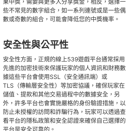
果中獎，需要與更多人分享獎金，相反，選擇一
些不常見的數字組合，如一系列連號或是一些偶
數或奇數的組合，可能會降低您的中獎機率。
安全性與公平性
安全性方面，正規的線上539遊戲平台通常採用
先進的加密技術來保護玩家的個人資訊和財務數
據這些平台會使用SSL（安全通訊端）或
TLS（傳輸層安全性）等加密協議，確保玩家在
儲值、提款和其他交易過程中的數據安全，另
外，許多平台也會實施嚴格的身份驗證措施，以
防止未授權的訪問和詐騙行為，玩家可以透過查
看平台的隱私政策和安全認證來確保自己選擇的
平台是安全可靠的。