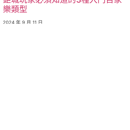
樂類型
2024 年 9 月 11 日
閱讀更多 »
德州撲克：挑戰智慧的精彩牌局
2024 年 9 月 4 日
閱讀更多 »
立即註冊