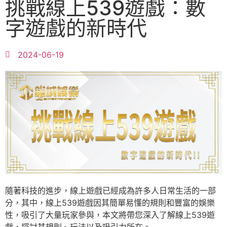
挑戰線上539遊戲：數
字遊戲的新時代
2024-06-19
隨著科技的進步，線上遊戲已經成為許多人日常生活的一部
分，其中，線上539遊戲因其簡單易懂的規則和豐富的娛樂
性，吸引了大量玩家參與，本文將帶您深入了解線上539遊