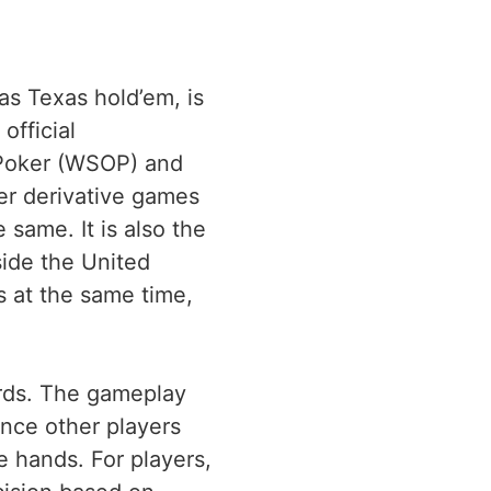
as Texas hold’em, is
official
f Poker (WSOP) and
er derivative games
 same. It is also the
side the United
s at the same time,
ards. The gameplay
ence other players
e hands. For players,