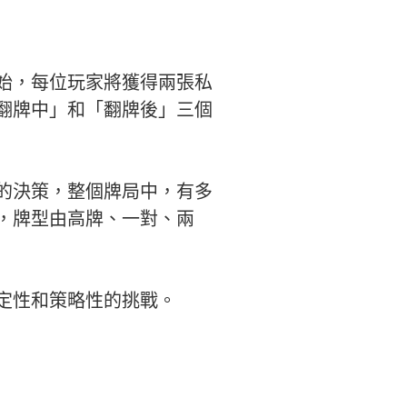
始，每位玩家將獲得兩張私
翻牌中」和「翻牌後」三個
的決策，整個牌局中，有多
，牌型由高牌、一對、兩
定性和策略性的挑戰。