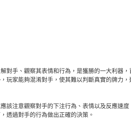
解對手、觀察其表情和行為，是獲勝的一大利器，
勢，玩家能夠混淆對手，使其難以判斷真實的牌力，
家應該注意觀察對手的下注行為、表情以及反應速度
下，透過對手的行為做出正確的決策。