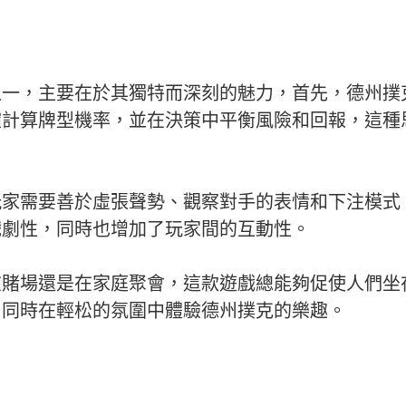
之一，主要在於其獨特而深刻的魅力，首先，德州撲
確計算牌型機率，並在決策中平衡風險和回報，這種
玩家需要善於虛張聲勢、觀察對手的表情和下注模式
戲劇性，同時也增加了玩家間的互動性。
在賭場還是在家庭聚會，這款遊戲總能夠促使人們坐
，同時在輕松的氛圍中體驗德州撲克的樂趣。