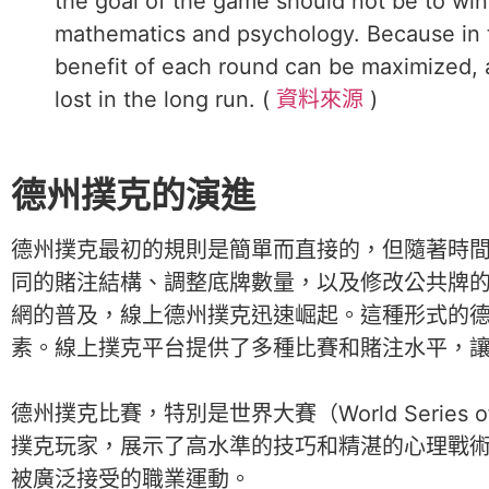
the goal of the game should not be to win
mathematics and psychology. Because in t
benefit of each round can be maximized,
lost in the long run. (
資料來源
)
德州撲克的演進
德州撲克最初的規則是簡單而直接的，但隨著時
同的賭注結構、調整底牌數量，以及修改公共牌
網的普及，線上德州撲克迅速崛起。這種形式的
素。線上撲克平台提供了多種比賽和賭注水平，
德州撲克比賽，特別是世界大賽（World Serie
撲克玩家，展示了高水準的技巧和精湛的心理戰
被廣泛接受的職業運動。