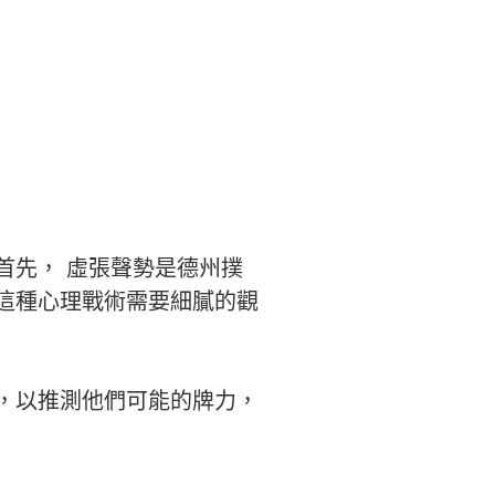
首先， 虛張聲勢是德州撲
這種心理戰術需要細膩的觀
，以推測他們可能的牌力，