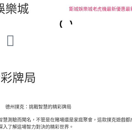
娛樂城
鉅城娛樂城
老虎機
最新優惠
最
%★
★A
精彩牌局
智慧測驗而聞名，不管是在賭場還是家庭聚會，這款撲克遊戲都
深入了解這場智力對決的精彩世界。