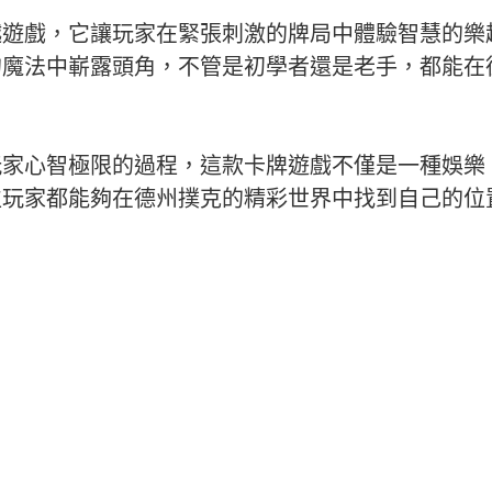
越遊戲，它讓玩家在緊張刺激的牌局中體驗智慧的樂
的魔法中嶄露頭角，不管是初學者還是老手，都能在
玩家心智極限的過程，這款卡牌遊戲不僅是一種娛樂
位玩家都能夠在德州撲克的精彩世界中找到自己的位