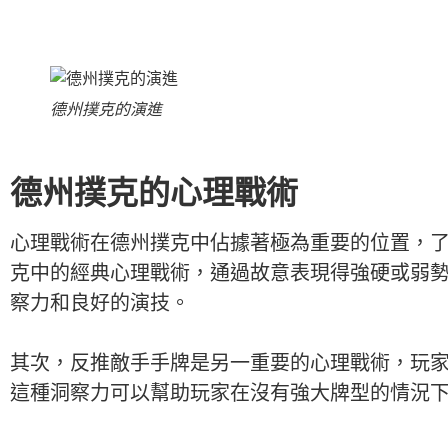
德州撲克的演進
德州撲克的心理戰術
心理戰術在德州撲克中佔據著極為重要的位置，了
克中的經典心理戰術，通過故意表現得強硬或弱
察力和良好的演技。
其次，反推敵手手牌是另一重要的心理戰術，玩
這種洞察力可以幫助玩家在沒有強大牌型的情況