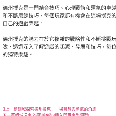
德州撲克是一門結合技巧、心理戰術和運氣的卓
和不斷磨練技巧，每個玩家都有機會在這場撲克
自己的遊戲樂趣。
德州撲克的魅力在於它複雜的戰略性和不斷挑戰
險，透過深入了解遊戲的起源、發展和技巧，每
的獨特樂趣。
上一篇
鉅城探索德州撲克：一場智慧與勇氣的角逐
下一篇
鉅城玩家必須知道的3種入門百家樂類型